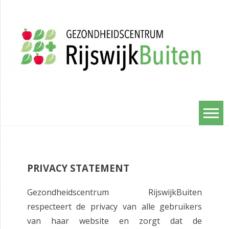
Ga
naar
de
inhoud
Gezondheids
RijswijkBu
PRIVACY STATEMENT
Gezondheidscentrum RijswijkBuiten
respecteert de privacy van alle gebruikers
van haar website en zorgt dat de